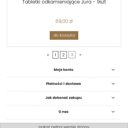
Tabletki odkamieniające Jura - 9szt
69,00 zł
do koszyka
«
1
2
3
»
Moje konto
Płatności i dostawa
Jak dokonać zakupu
O nas
pokaż pełną wersję strony