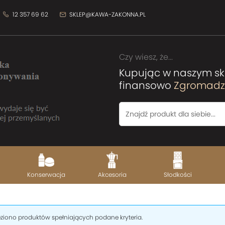
12 357 69 62
SKLEP@KAWA-ZAKONNA.PL
Czy wiesz, że...
Kupując w naszym sk
finansowo
Zgromadze
Konserwacja
Akcesoria
Słodkości
eziono produktów spełniających podane kryteria.