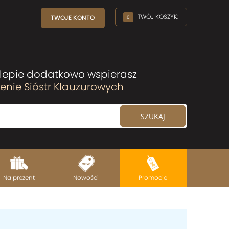
TWÓJ KOSZYK:
TWOJE KONTO
0
lepie dodatkowo wspierasz
nie Sióstr Klauzurowych
Na prezent
Nowości
Promocje