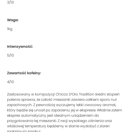
3/10
Waga:
1kg
Intensywność:
5/10
Zawartość kofeiny:
4/10
Zastosowany w kompozycji Chicco D’Oro Tradition średni stopień
palenia sprawia, że całość mieszanki zawiera całkiem sporo nut
zapachowych. Z pewnością wyczujemy lekki owocowy aromat,
który będzie się unosił po zaparzeniu jej w ekspresie. Właśnie zatem
ekspres automatyczny jest idealnym urządzeniem do
przygotowania tej mieszanki. Z racji wysokiego ciśnienia oraz
właściwej temperatury będziemy w stanie wydobyć z ziaren
maksimum smaku!