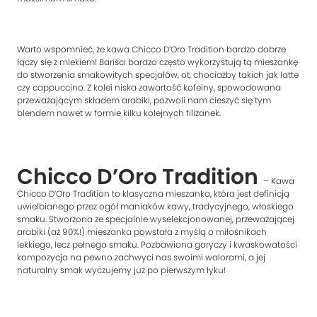
Warto wspomnieć, że kawa Chicco D’Oro Tradition bardzo dobrze
łączy się z mlekiem! Bariści bardzo często wykorzystują tą mieszankę
do stworzenia smakowitych specjałów, ot, chociażby takich jak latte
czy cappuccino. Z kolei niska zawartość kofeiny, spowodowana
przeważającym składem arabiki, pozwoli nam cieszyć się tym
blendem nawet w formie kilku kolejnych filiżanek.
Chicco D’Oro Tradition
– Kawa
Chicco D’Oro Tradition to klasyczna mieszanka, która jest definicją
uwielbianego przez ogół maniaków kawy, tradycyjnego, włoskiego
smaku. Stworzona ze specjalnie wyselekcjonowanej, przeważającej
arabiki (aż 90%!) mieszanka powstała z myślą o miłośnikach
lekkiego, lecz pełnego smaku. Pozbawiona goryczy i kwaskowatości
kompozycja na pewno zachwyci nas swoimi walorami, a jej
naturalny smak wyczujemy już po pierwszym łyku!