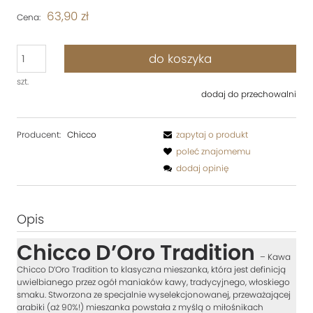
63,90 zł
Cena:
do koszyka
szt.
dodaj do przechowalni
Producent:
Chicco
zapytaj o produkt
poleć znajomemu
dodaj opinię
Opis
Chicco D’Oro Tradition
– Kawa
Chicco D’Oro Tradition to klasyczna mieszanka, która jest definicją
uwielbianego przez ogół maniaków kawy, tradycyjnego, włoskiego
smaku. Stworzona ze specjalnie wyselekcjonowanej, przeważającej
arabiki (aż 90%!) mieszanka powstała z myślą o miłośnikach