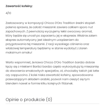
Zawartość kofeiny:
4/10
Zastosowany w kompozycji Chicco D’Oro Tradition średni stopień
palenia sprawia, że całość mieszanki zawiera całkiem sporo nut
zapachowych. Z pewnością wyczujemy lekki owocowy aromat,
który będzie się unosił po zaparzeniu jej w ekspresie. Właśnie zatem
ekspres automatyczny jest idealnym urządzeniem do
przygotowania tej mieszanki. Z racji wysokiego ciśnienia oraz
właściwej temperatury będziemy w stanie wydobyć z ziaren
maksimum smaku!
Warto wspomnieć, że kawa Chicco D’Oro Tradition bardzo dobrze
łączy się z mlekiem! Bariści bardzo często wykorzystują tą mieszankę
do stworzenia smakowitych specjałów, ot, chociażby takich jak latte
czy cappuccino. Z kolei niska zawartość kofeiny, spowodowana
przeważającym składem arabiki, pozwoli nam cieszyć się tym
blendem nawet w formie kilku kolejnych filiżanek.
Opinie o produkcie (0)