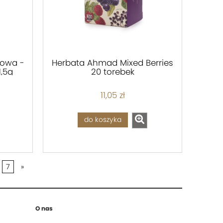
nowa -
Herbata Ahmad Mixed Berries
1,5g
20 torebek
11,05 zł
do koszyka
7
»
O nas