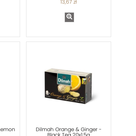
13,67 zł
 Lemon
Dilmah Orange & Ginger -
Black Tea 20x1,5g