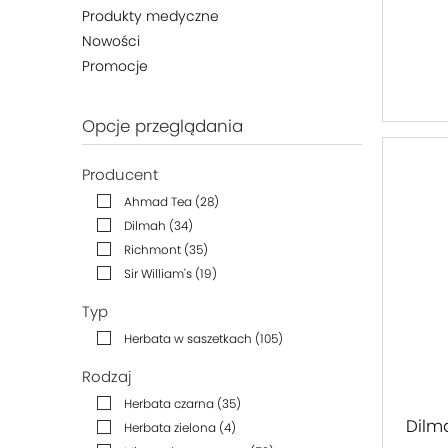
Produkty medyczne
Nowości
Promocje
Opcje przeglądania
Producent
Ahmad Tea
(28)
Dilmah
(34)
Richmont
(35)
Sir William's
(19)
Typ
Herbata w saszetkach
(105)
Rodzaj
Herbata czarna
(35)
Dilma
Herbata zielona
(4)