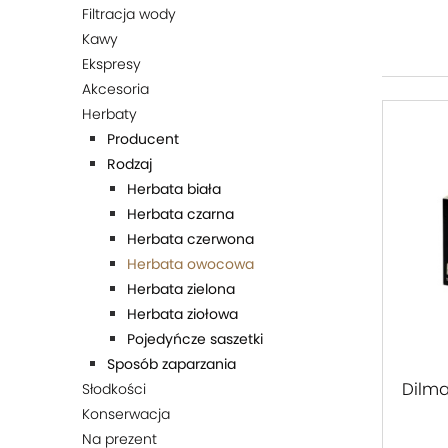
Filtracja wody
Kawy
Ekspresy
Akcesoria
Herbaty
Producent
Rodzaj
Herbata biała
Herbata czarna
Herbata czerwona
Herbata owocowa
Herbata zielona
Herbata ziołowa
Pojedyńcze saszetki
Sposób zaparzania
Dilma
Słodkości
Konserwacja
Na prezent