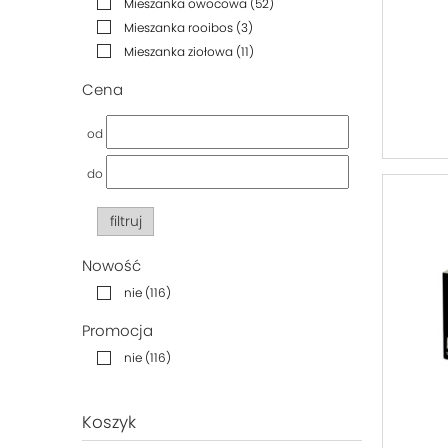
Mieszanka owocowa
(52)
Mieszanka rooibos
(3)
Mieszanka ziołowa
(11)
Cena
od
do
filtruj
Nowość
nie
(116)
Promocja
nie
(116)
Koszyk