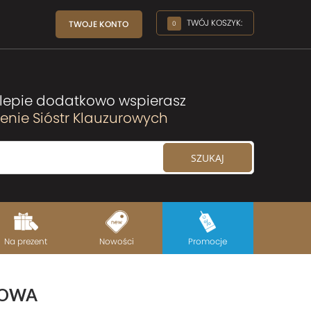
TWÓJ KOSZYK:
TWOJE KONTO
0
lepie dodatkowo wspierasz
nie Sióstr Klauzurowych
Na prezent
Nowości
Promocje
COWA