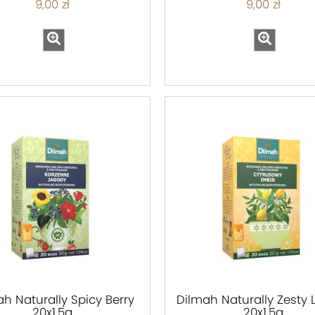
9,00 zł
9,00 zł
h Naturally Spicy Berry
Dilmah Naturally Zesty
20x1,5g
20x1,5g