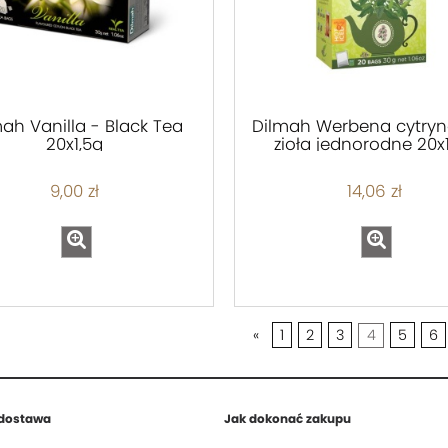
ah Vanilla - Black Tea
Dilmah Werbena cytry
20x1,5g
zioła jednorodne 20x
9,00 zł
14,06 zł
«
1
2
3
4
5
6
 dostawa
Jak dokonać zakupu