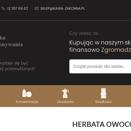
12 357 69 62
SKLEP@KAWA-ZAKONNA.PL
Czy wiesz, że...
Kupując w naszym sk
finansowo
Zgromadze
Konserwacja
Akcesoria
Słodkości
HERBATA OWO